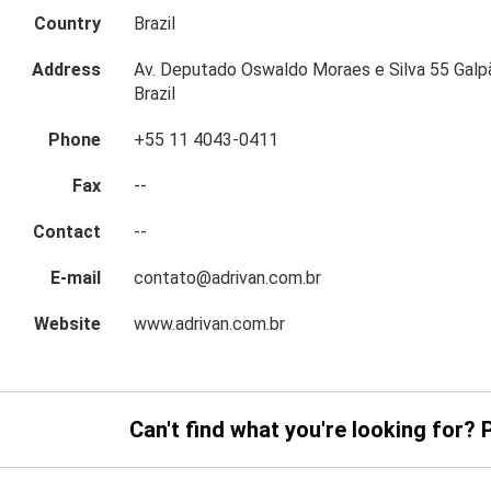
Country
Brazil
Address
Av. Deputado Oswaldo Moraes e Silva 55 Galp
Brazil
Phone
+55 11 4043-0411
Fax
--
Contact
--
E-mail
contato@adrivan.com.br
Website
www.adrivan.com.br
Can't find what you're looking for? 