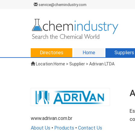
service@chemindustry.com
Directories
Home
Suppliers
Location:
Home
>
Supplier
> Adrivan LTDA
A
Es
www.adrivan.com.br
co
About Us
•
Products
•
Contact Us